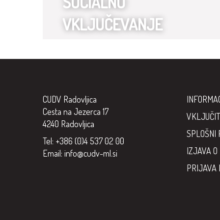
SOCIALNO
VKLJUČEVANJE
CUDV Radovljica
INFORMA
Cesta na Jezerca 17
VKLJUČIT
4240 Radovljica
SPLOŠNI 
Tel: +386 (0)4 537 02 00
IZJAVA O
Email:
info@cudv-ml.si
PRIJAVA 