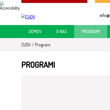
Skoči
na
info@
vsebino
DOMOV
O NAS
PROGRAMI
CUDV
/
Programi
PROGRAMI