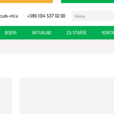
Search
cudv-ml.si
+386 (0)4 537 02 00
for:
BISERI
AKTUALNO
ZA STARŠE
KONTA