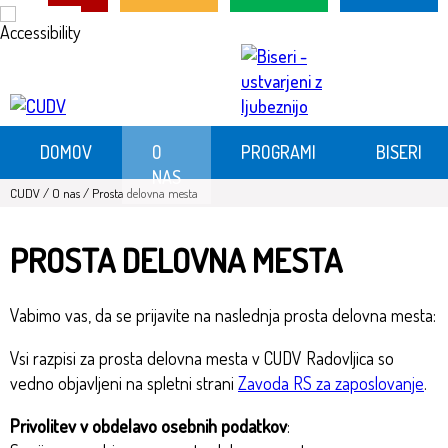
Skip
Skoči
to
na
Content
vsebino
DOMOV
O
PROGRAMI
BISERI
NAS
CUDV
/
O nas
/
Prosta delovna mesta
PROSTA DELOVNA MESTA
Vabimo vas, da se prijavite na naslednja prosta delovna mesta:
Vsi razpisi za prosta delovna mesta v CUDV Radovljica so
vedno objavljeni na spletni strani
Zavoda RS za zaposlovanje
.
Privolitev v obdelavo osebnih podatkov
: