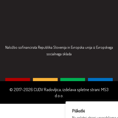
Naložbo sofinancirata Republika Slovenija in Evropska unija iz Evropskega
socialnega sklada
© 2017–2026 CUDV Radovljica, izdelava spletne strani:
MS3
d.o.o.
Piškotki
Na spletni strani uporabljamo