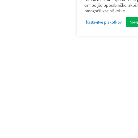
čim boljšo uporabniško izkušn
omogočili vse piškotke.
Nastavitve piškotkov
Spre