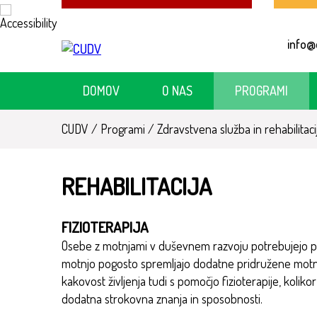
Skoči
na
info@
vsebino
DOMOV
O NAS
PROGRAMI
CUDV
/
Programi
/
Zdravstvena služba in rehabilitaci
REHABILITACIJA
FIZIOTERAPIJA
Osebe z motnjami v duševnem razvoju potrebujejo p
motnjo pogosto spremljajo dodatne pridružene mot
kakovost življenja tudi s pomočjo fizioterapije, koli
dodatna strokovna znanja in sposobnosti.