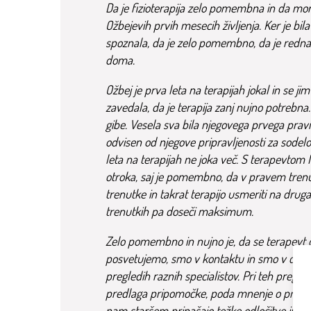
Da je fizioterapija zelo pomembna in da mor
Ožbejevih prvih mesecih življenja. Ker je bil
spoznala, da je zelo pomembno, da je redna,
doma.
Ožbej je prva leta na terapijah jokal in se ji
zavedala, da je terapija zanj nujno potrebna.
gibe. Vesela sva bila njegovega prvega pravi
odvisen od njegove pripravljenosti za sodelo
leta na terapijah ne joka več. S terapevtom
otroka, saj je pomembno, da v pravem trenu
trenutke in takrat terapijo usmeriti na drugače
trenutkih pa doseči maksimum.
Zelo pomembno in nujno je, da se terapevt 
posvetujemo, smo v kontaktu in smo v dobrih
pregledih raznih specialistov. Pri teh pregledi
predlaga pripomočke, poda mnenje o predlag
nam staršem prinašajo težke odločitve in pr