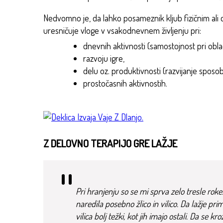
Nedvomno je, da lahko posameznik kljub fizičnim a
uresničuje vloge v vsakodnevnem življenju pri:
dnevnih aktivnosti (samostojnost pri oblač
razvoju igre,
delu oz. produktivnosti (razvijanje sposobn
prostočasnih aktivnostih.
Z DELOVNO TERAPIJO GRE LAŽJE
Pri hranjenju so se mi sprva zelo tresle ro
naredila posebno žlico in vilico. Da lažje pri
vilica bolj težki, kot jih imajo ostali. Da s