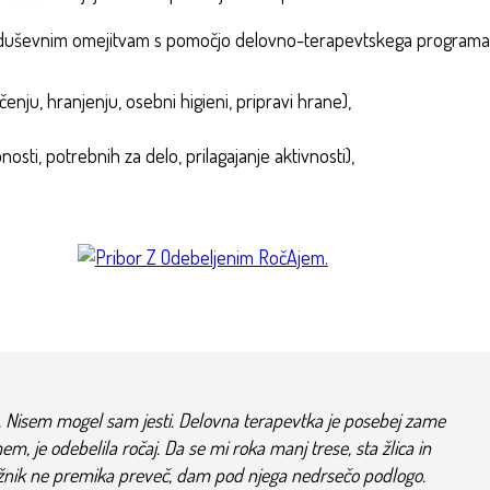
li duševnim omejitvam s pomočjo delovno-terapevtskega programa
enju, hranjenju, osebni higieni, pripravi hrane),
osti, potrebnih za delo, prilagajanje aktivnosti),
ke. Nisem mogel sam jesti. Delovna terapevtka je posebej zame
mem, je odebelila ročaj. Da se mi roka manj trese, sta žlica in
e krožnik ne premika preveč, dam pod njega nedrsečo podlogo.