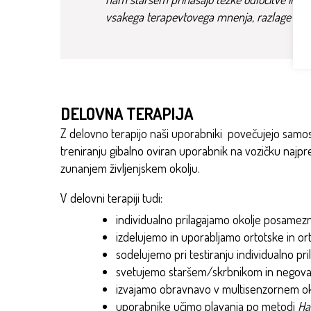
vsakega terapevtovega mnenja, razlage in u
DELOVNA TERAPIJA
Z delovno terapijo naši uporabniki povečujejo samos
treniranju gibalno oviran uporabnik na vozičku najp
zunanjem življenjskem okolju.
V delovni terapiji tudi:
individualno prilagajamo okolje posame
izdelujemo in uporabljamo ortotske in o
sodelujemo pri testiranju individualno pri
svetujemo staršem/skrbnikom in negova
izvajamo obravnavo v multisenzornem ok
uporabnike učimo plavanja po metodi
Ha