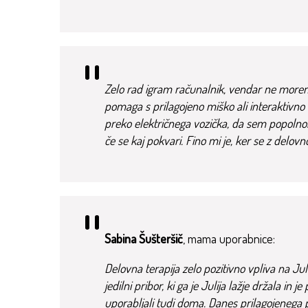
Zelo rad igram računalnik, vendar ne morem 
pomaga s prilagojeno miško ali interaktivno
preko električnega vozička, da sem popolnom
če se kaj pokvari. Fino mi je, ker se z delov
Sabina Šušteršič
, mama uporabnice:
Delovna terapija zelo pozitivno vpliva na Jul
jedilni pribor, ki ga je Julija lažje držala in
uporabljali tudi doma. Danes prilagojenega p