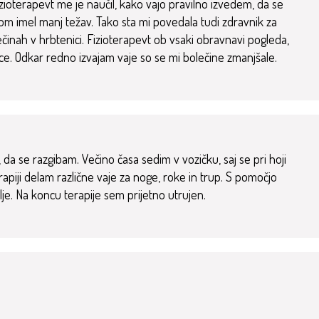
Fizioterapevt me je naučil, kako vajo pravilno izvedem, da se
m imel manj težav. Tako sta mi povedala tudi zdravnik za
činah v hrbtenici. Fizioterapevt ob vsaki obravnavi pogleda,
ce. Odkar redno izvajam vaje so se mi bolečine zmanjšale.
da se razgibam. Večino časa sedim v vozičku, saj se pri hoji
apiji delam različne vaje za noge, roke in trup. S pomočjo
je. Na koncu terapije sem prijetno utrujen.