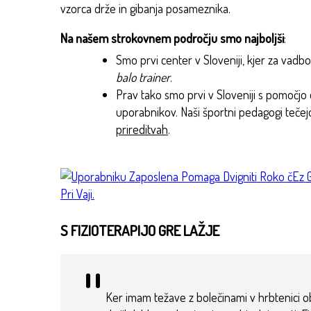
vzorca drže in gibanja posameznika.
Na našem strokovnem področju smo najboljši
:
Smo prvi center v Sloveniji, kjer za vad
balo trainer
.
Prav tako smo prvi v Sloveniji s pomočjo d
uporabnikov. Naši športni pedagogi tečejo
prireditvah
.
S FIZIOTERAPIJO GRE LAŽJE
Ker imam težave z bolečinami v hrbtenici obis