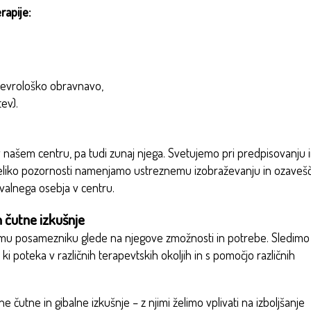
rapije:
 nevrološko obravnavo,
ev).
v našem centru, pa tudi zunaj njega. Svetujemo pri predpisovanju 
veliko pozornosti namenjamo ustreznemu izobraževanju in ozaveš
ovalnega osebja v centru.
n čutne izkušnje
kemu posamezniku glede na njegove zmožnosti in potrebe. Sledimo
poteka v različnih terapevtskih okoljih in s pomočjo različnih
čutne in gibalne izkušnje – z njimi želimo vplivati na izboljšanje