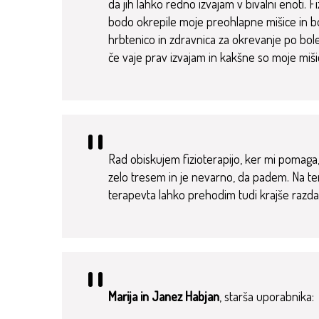
da jih lahko redno izvajam v bivalni enoti. 
bodo okrepile moje preohlapne mišice in bo
hrbtenico in zdravnica za okrevanje po bole
če vaje prav izvajam in kakšne so moje miši
Rad obiskujem fizioterapijo, ker mi pomaga, 
zelo tresem in je nevarno, da padem. Na ter
terapevta lahko prehodim tudi krajše razdal
Marija in Janez Habjan
, starša uporabnika: