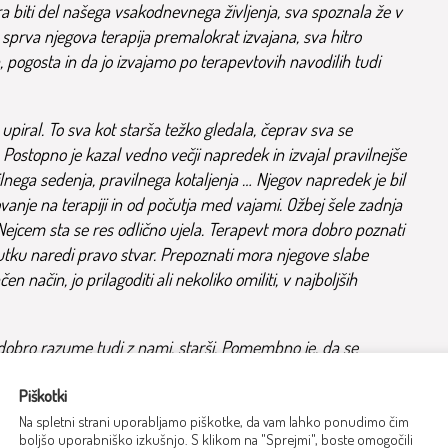
a biti del našega vsakodnevnega življenja, sva spoznala že v
a sprva njegova terapija premalokrat izvajana, sva hitro
 pogosta in da jo izvajamo po terapevtovih navodilih tudi
m upiral. To sva kot starša težko gledala, čeprav sva se
 Postopno je kazal vedno večji napredek in izvajal pravilnejše
lnega sedenja, pravilnega kotaljenja … Njegov napredek je bil
vanje na terapiji in od počutja med vajami. Ožbej šele zadnja
 Nejcem sta se res odlično ujela. Terapevt mora dobro poznati
tku naredi pravo stvar. Prepoznati mora njegove slabe
n način, jo prilagoditi ali nekoliko omiliti, v najboljših
dobro razume tudi z nami, starši. Pomembno je, da se
 odnosih. Veliko nama pomeni, da je lahko prisoten tudi pri
h fizioterapevt predstavi način in potek terapije, ki jo izvaja,
Piškotki
anih operacijskih posegih. Predlogi zdravnikov specialistov
Na spletni strani uporabljamo piškotke, da vam lahko ponudimo čim
boljšo uporabniško izkušnjo. S klikom na "Sprejmi", boste omogočili
av terapevtovo mnenje to olajša in nas pomiri. Res sva vesela