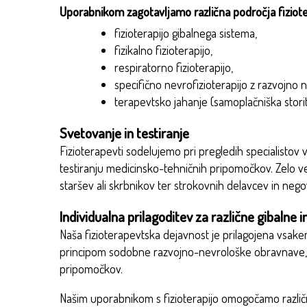
Uporabnikom zagotavljamo različna področja fiziote
fizioterapijo gibalnega sistema,
fizikalno fizioterapijo,
respiratorno fizioterapijo,
specifično nevrofizioterapijo z razvojno
terapevtsko jahanje (samoplačniška storit
Svetovanje in testiranje
Fizioterapevti sodelujemo pri pregledih specialistov 
testiranju medicinsko-tehničnih pripomočkov. Zelo 
staršev ali skrbnikov ter strokovnih delavcev in neg
Individualna prilagoditev za različne gibalne i
Naša fizioterapevtska dejavnost je prilagojena vsa
principom sodobne razvojno-nevrološke obravnave, ki 
pripomočkov.
Našim uporabnikom s fizioterapijo omogočamo različne 