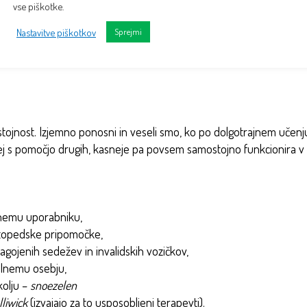
vse piškotke.
temeljitve.
Nastavitve piškotkov
Sprejmi
tojnost. Izjemno ponosni in veseli smo, ko po dolgotrajnem učenj
rej s pomočjo drugih, kasneje pa povsem samostojno funkcionira v
znemu uporabniku,
rtopedske pripomočke,
lagojenih sedežev in invalidskih vozičkov,
lnemu osebju,
olju –
snoezelen
lliwick
(izvajajo za to usposobljeni terapevti).