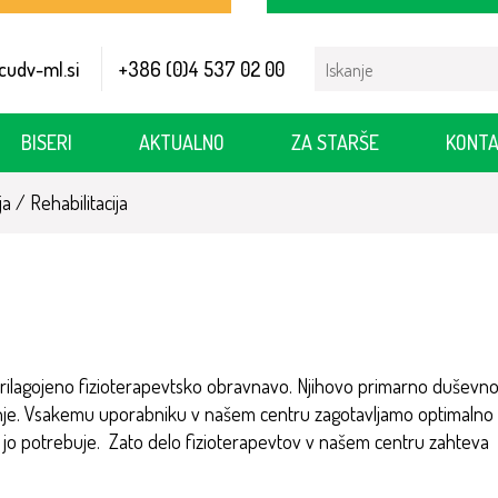
Search
cudv-ml.si
+386 (0)4 537 02 00
for:
BISERI
AKTUALNO
ZA STARŠE
KONTA
ja
/
Rehabilitacija
rilagojeno fizioterapevtsko obravnavo. Njihovo primarno duševn
nje. Vsakemu uporabniku v našem centru zagotavljamo optimalno
kor jo potrebuje. Zato delo fizioterapevtov v našem centru zahteva