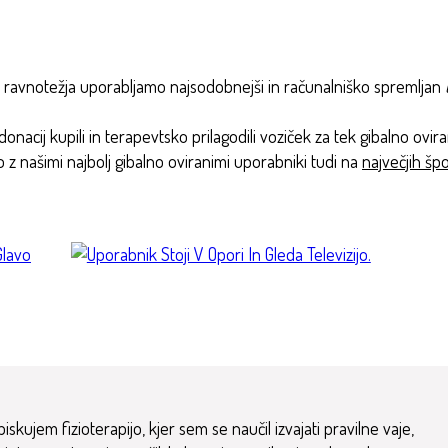
bo ravnotežja uporabljamo najsodobnejši in računalniško spremljan
onacij kupili in terapevtsko prilagodili voziček za tek gibalno ovir
 z našimi najbolj gibalno oviranimi uporabniki tudi na
največjih šp
kujem fizioterapijo, kjer sem se naučil izvajati pravilne vaje,