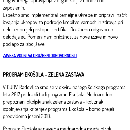
odgovornega upravljanja v organizaciji v odnosu do
zaposlenih.
Uspešno smo implementirali temeljne ukrepe in pripravili načrt
izvajanja ukrepov za področje krepitve varnosti in zdravja pri
delu ter prejeli pristopni certifikat Družbeno odgovoren
delodajalec. Pomeni nam priložnost za nove izzive in novo
podlago za izboljšave.
ZAVEZA VODSTVA DRUŽBENI ODGOVORNOSTI
PROGRAM EKOŠOLA – ZELENA ZASTAVA
V CUDV Radovljica smo se v okviru našega šolskega programa
leta 2017 pridružili tudi programu Ekošola. Mednarodno
prepoznani okoljski znak zelena zastava – kot znak
izpolnjevanja kriterijev programa Ekošola – bomo prejeli
predvidoma jeseni 2018.
Program Ekošola je največja mednarodna mreža otrok,