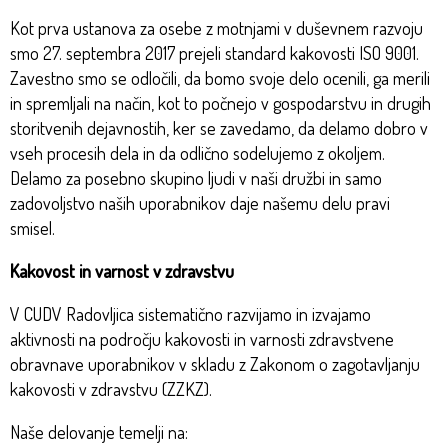
Kot prva ustanova za osebe z motnjami v duševnem razvoju
smo 27. septembra 2017 prejeli standard kakovosti ISO 9001.
Zavestno smo se odločili, da bomo svoje delo ocenili, ga merili
in spremljali na način, kot to počnejo v gospodarstvu in drugih
storitvenih dejavnostih, ker se zavedamo, da delamo dobro v
vseh procesih dela in da odlično sodelujemo z okoljem.
Delamo za posebno skupino ljudi v naši družbi in samo
zadovoljstvo naših uporabnikov daje našemu delu pravi
smisel.
Kakovost in varnost v zdravstvu
V CUDV Radovljica sistematično razvijamo in izvajamo
aktivnosti na področju kakovosti in varnosti zdravstvene
obravnave uporabnikov v skladu z Zakonom o zagotavljanju
kakovosti v zdravstvu (ZZKZ).
Naše delovanje temelji na: