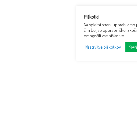
Piškotki
Na spletni strani uporabljamo
čim boljšo uporabniško izkušn
omogočili vse piškotke.
Nastavitve piškotkov
Spre