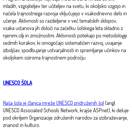
mladih, vzgojiteljev ter učiteljev na svetu, ki okoljsko vzgojo in
načela trajnostnega razvoja vključujejo v vsakodnevno delo in
učenje. Aktivnosti so razdeljene v več tematskih sklopov,
vsaka ustanova jih določi na začetku šolskega leta skladno z
njenimi cilji in zmožnostmi. Aktivnosti potekajo po metodologiji
sedmih korakov, ki omogočajo sistematičen razvoj, uvajanje
izboljšav, spodbujanje ustvarjalnosti in spremljanje učinkov na
okoljskem oziroma trajnostnem področju.
UNESCO ŠOLA
Naša šola je članica mreže UNESCO pridruženih šol
(angl.
UNESCO Associated Schools Network, krajše ASPnet), ki deluje
pod okriljem Organizacije združenih narodov za izobraževanje,
znanost in kulturo.