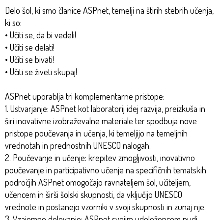
Delo šol, ki smo članice ASPnet, temelji na štirih stebrih učenja,
ki so:
• Učiti se, da bi vedeli!
• Učiti se delati!
• Učiti se bivati!
• Učiti se živeti skupaj!
ASPnet uporablja tri komplementarne pristope:
1. Ustvarjanje: ASPnet kot laboratorij idej razvija, preizkuša in
širi inovativne izobraževalne materiale ter spodbuja nove
pristope poučevanja in učenja, ki temeljijo na temeljnih
vrednotah in prednostnih UNESCO nalogah.
2. Poučevanje in učenje: krepitev zmogljivosti, inovativno
poučevanje in participativno učenje na specifičnih tematskih
področjih ASPnet omogočajo ravnateljem šol, učiteljem,
učencem in širši šolski skupnosti, da vključijo UNESCO
vrednote in postanejo vzorniki v svoji skupnosti in zunaj nje.
3. Vzajemno delovanje: ASPnet svojim udeležencem nudi