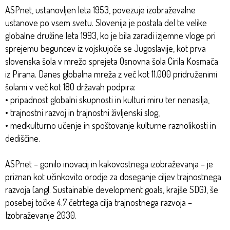
ASPnet, ustanovljen leta 1953, povezuje izobraževalne
ustanove po vsem svetu. Slovenija je postala del te velike
globalne družine leta 1993, ko je bila zaradi izjemne vloge pri
sprejemu beguncev iz vojskujoče se Jugoslavije, kot prva
slovenska šola v mrežo sprejeta Osnovna šola Cirila Kosmača
iz Pirana. Danes globalna mreža z več kot 11.000 pridruženimi
šolami v več kot 180 državah podpira:
• pripadnost globalni skupnosti in kulturi miru ter nenasilja,
• trajnostni razvoj in trajnostni življenski slog,
• medkulturno učenje in spoštovanje kulturne raznolikosti in
dediščine.
ASPnet – gonilo inovacij in kakovostnega izobraževanja – je
priznan kot učinkovito orodje za doseganje ciljev trajnostnega
razvoja (angl. Sustainable development goals, krajše SDG), še
posebej točke 4.7 četrtega cilja trajnostnega razvoja –
Izobraževanje 2030.