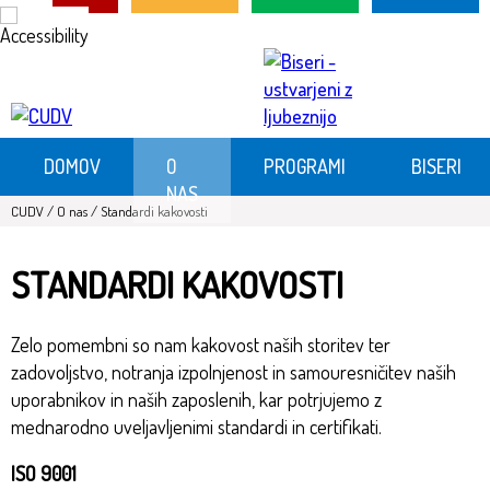
Skoči
na
vsebino
DOMOV
O
PROGRAMI
BISERI
NAS
CUDV
/
O nas
/
Standardi kakovosti
STANDARDI KAKOVOSTI
Zelo pomembni so nam kakovost naših storitev ter
zadovoljstvo, notranja izpolnjenost in samouresničitev naših
uporabnikov in naših zaposlenih, kar potrjujemo z
mednarodno uveljavljenimi standardi in certifikati.
ISO 9001