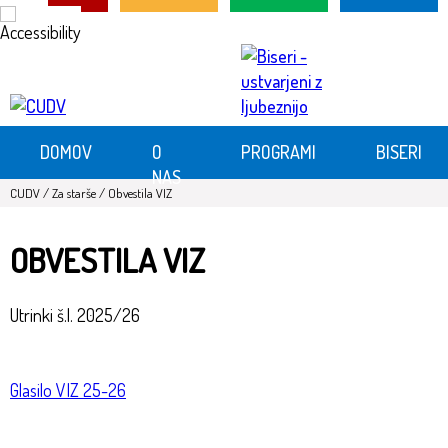
Skip
Skoči
to
na
Content
vsebino
DOMOV
O
PROGRAMI
BISERI
NAS
CUDV
/
Za starše
/
Obvestila VIZ
OBVESTILA VIZ
Utrinki š.l. 2025/26
Glasilo VIZ 25-26