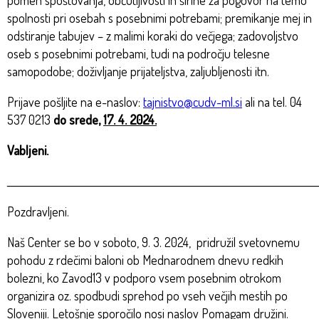
pomen spoštovanja, občutljivosti in širine za pogovor na temo
spolnosti pri osebah s posebnimi potrebami; premikanje mej in
odstiranje tabujev – z malimi koraki do večjega; zadovoljstvo
oseb s posebnimi potrebami, tudi na področju telesne
samopodobe; doživljanje prijateljstva, zaljubljenosti itn.
Prijave pošljite na e-naslov:
tajnistvo@cudv-ml.si
ali na tel. 04
537 0213
do srede,
17. 4. 2024.
Vabljeni.
_________________________________________________________________________
Pozdravljeni.
Naš Center se bo v soboto, 9. 3. 2024, pridružil svetovnemu
pohodu z rdečimi baloni ob Mednarodnem dnevu redkih
bolezni, ko Zavod13 v podporo vsem posebnim otrokom
organizira oz. spodbudi sprehod po vseh večjih mestih po
Sloveniji. Letošnje sporočilo nosi naslov Pomagam družini.