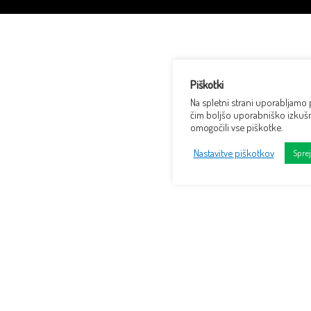
Piškotki
Na spletni strani uporabljamo
čim boljšo uporabniško izkušn
omogočili vse piškotke.
Nastavitve piškotkov
Spre