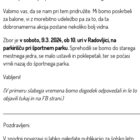
Vabimo vas, da se nam pri tem pridružite. Mi bomo poskrbeli
za balone, vi z morebitno udeležbo pa za to, da ta
dobronamerna akcija postane nekoliko bolj vidna.
Zbor je
v soboto, 9.3. 2024, ob 10. uri v Radovljici, na
parkirišču pri športnem parku.
Sprehodili se bomo do starega
mestnega jedra, se malo ustavili in poklepetali, ter se počasi
vrnili nazaj do športnega parka.
Vabljeni!
(V primeru slabega vremena bomo dogodek odpovedali in le to
objavili tukaj in na FB strani.)
_________________________________________________________________________
Pozdravljeni.
V spodnji povezavi si lahko ogledate publikacijo za šolsko leto