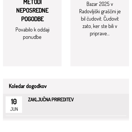
METODI
Bazar 2025 v
NEPOSREDNE
Radovljiški graščini je
POGODBE
bil čudovit. Čudovit
zato, ker ste bili v
Povabilo k oddaji
priprave...
ponudbe
Koledar dogodkov
ZAKLJUČNA PRIREDITEV
10
JUN