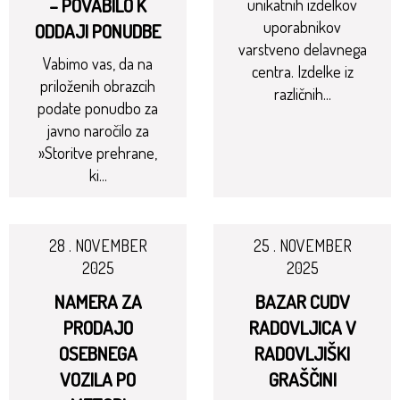
– POVABILO K
unikatnih izdelkov
uporabnikov
ODDAJI PONUDBE
varstveno delavnega
Vabimo vas, da na
centra. Izdelke iz
priloženih obrazcih
različnih...
podate ponudbo za
javno naročilo za
»Storitve prehrane,
ki...
28 . NOVEMBER
25 . NOVEMBER
2025
2025
NAMERA ZA
BAZAR CUDV
PRODAJO
RADOVLJICA V
OSEBNEGA
RADOVLJIŠKI
VOZILA PO
GRAŠČINI