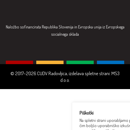
Naložbo sofinancirata Republika Slovenija in Evropska unija iz Evropskega
socialnega sklada
© 2017–2026 CUDV Radovljica, izdelava spletne strani:
MS3
d.o.o.
Piškotki
Na spletni strani uporabljamo
čim boljšo uporabniško izkušn