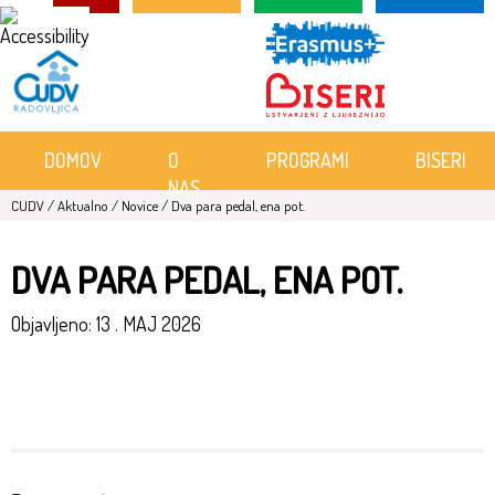
Skoči
na
vsebino
DOMOV
O
PROGRAMI
BISERI
NAS
CUDV
/
Aktualno
/
Novice
/
Dva para pedal, ena pot.
DVA PARA PEDAL, ENA POT.
Objavljeno:
13 . MAJ 2026