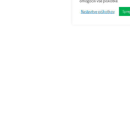
omogočili vse piškotke.
Nastavitve piškotkov
Spre