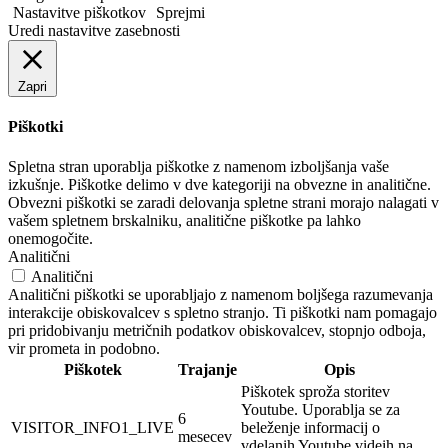
Nastavitve piškotkov
Sprejmi
Uredi nastavitve zasebnosti
Zapri
Piškotki
Spletna stran uporablja piškotke z namenom izboljšanja vaše
izkušnje. Piškotke delimo v dve kategoriji na obvezne in analitične.
Obvezni piškotki se zaradi delovanja spletne strani morajo nalagati v
vašem spletnem brskalniku, analitične piškotke pa lahko
onemogočite.
Analitični
Analitični
Analitični piškotki se uporabljajo z namenom boljšega razumevanja
interakcije obiskovalcev s spletno stranjo. Ti piškotki nam pomagajo
pri pridobivanju metričnih podatkov obiskovalcev, stopnjo odboja,
vir prometa in podobno.
Piškotek
Trajanje
Opis
Piškotek sproža storitev
Youtube. Uporablja se za
6
VISITOR_INFO1_LIVE
beleženje informacij o
mesecev
vdelanih Youtube videih na