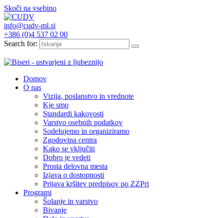
Skoči na vsebino
info@cudv-ml.si
+386 (0)4 537 02 00
Search for:
Domov
O nas
Vizija, poslanstvo in vrednote
Kje smo
Standardi kakovosti
Varstvo osebnih podatkov
Sodelujemo in organiziramo
Zgodovina centra
Kako se vključiti
Dobro je vedeti
Prosta delovna mesta
Izjava o dostopnosti
Prijava kršitev predpisov po ZZPri
Programi
Šolanje in varstvo
Bivanje