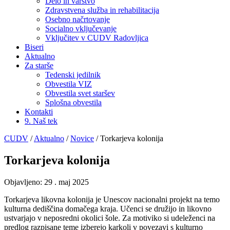
Delo in varstvo
Zdravstvena služba in rehabilitacija
Osebno načrtovanje
Socialno vključevanje
Vključitev v CUDV Radovljica
Biseri
Aktualno
Za starše
Tedenski jedilnik
Obvestila VIZ
Obvestila svet staršev
Splošna obvestila
Kontakti
9. Naš tek
CUDV
/
Aktualno
/
Novice
/
Torkarjeva kolonija
Torkarjeva kolonija
Objavljeno:
29 . maj 2025
Torkarjeva likovna kolonija je Unescov nacionalni projekt na temo
kulturna dediščina domačega kraja. Učenci se družijo in likovno
ustvarjajo v neposredni okolici šole. Za motiviko si udeleženci na
predlog razpisane teme izberejo karkoli v povezavi s kulturno