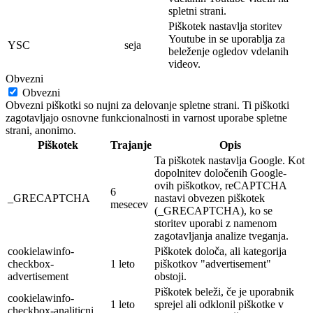
spletni strani.
Piškotek nastavlja storitev
Youtube in se uporablja za
YSC
seja
beleženje ogledov vdelanih
videov.
Obvezni
Obvezni
Obvezni piškotki so nujni za delovanje spletne strani. Ti piškotki
zagotavljajo osnovne funkcionalnosti in varnost uporabe spletne
strani, anonimo.
Piškotek
Trajanje
Opis
Ta piškotek nastavlja Google. Kot
dopolnitev določenih Google-
ovih piškotkov, reCAPTCHA
6
_GRECAPTCHA
nastavi obvezen piškotek
mesecev
(_GRECAPTCHA), ko se
storitev uporabi z namenom
zagotavljanja analize tveganja.
cookielawinfo-
Piškotek določa, ali kategorija
checkbox-
1 leto
piškotkov "advertisement"
advertisement
obstoji.
Piškotek beleži, če je uporabnik
cookielawinfo-
1 leto
sprejel ali odklonil piškotke v
checkbox-analiticni