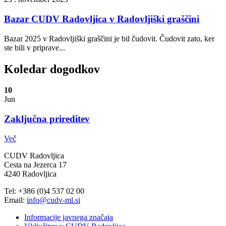
Bazar CUDV Radovljica v Radovljiški graščini
Bazar 2025 v Radovljiški graščini je bil čudovit. Čudovit zato, ker
ste bili v priprave...
Koledar dogodkov
10
Jun
Zaključna prireditev
Več
CUDV Radovljica
Cesta na Jezerca 17
4240 Radovljica
Tel: +386 (0)4 537 02 00
Email:
info@cudv-ml.si
Informacije javnega značaja