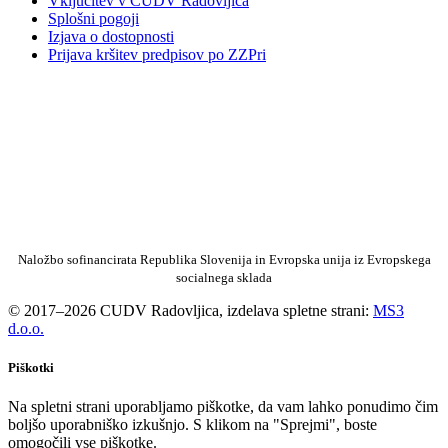
Vključitev v CUDV Radovljica
Splošni pogoji
Izjava o dostopnosti
Prijava kršitev predpisov po ZZPri
Naložbo sofinancirata Republika Slovenija in Evropska unija iz Evropskega
socialnega sklada
© 2017–2026 CUDV Radovljica, izdelava spletne strani:
MS3
d.o.o.
Piškotki
Na spletni strani uporabljamo piškotke, da vam lahko ponudimo čim
boljšo uporabniško izkušnjo. S klikom na "Sprejmi", boste
omogočili vse piškotke.