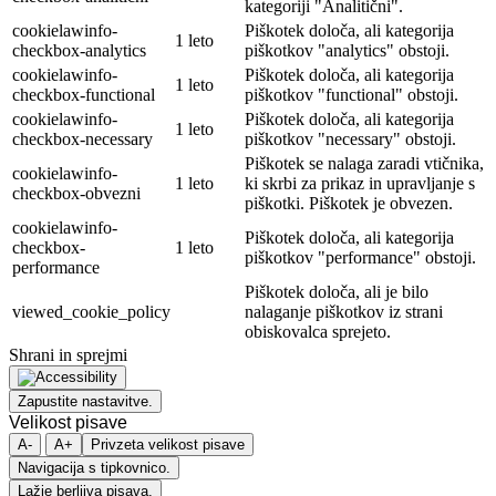
kategoriji "Analitični".
cookielawinfo-
Piškotek določa, ali kategorija
1 leto
checkbox-analytics
piškotkov "analytics" obstoji.
cookielawinfo-
Piškotek določa, ali kategorija
1 leto
checkbox-functional
piškotkov "functional" obstoji.
cookielawinfo-
Piškotek določa, ali kategorija
1 leto
checkbox-necessary
piškotkov "necessary" obstoji.
Piškotek se nalaga zaradi vtičnika,
cookielawinfo-
1 leto
ki skrbi za prikaz in upravljanje s
checkbox-obvezni
piškotki. Piškotek je obvezen.
cookielawinfo-
Piškotek določa, ali kategorija
checkbox-
1 leto
piškotkov "performance" obstoji.
performance
Piškotek določa, ali je bilo
viewed_cookie_policy
nalaganje piškotkov iz strani
obiskovalca sprejeto.
Shrani in sprejmi
Zapustite nastavitve.
Velikost pisave
A-
A+
Privzeta velikost pisave
Navigacija s tipkovnico.
Lažje berljiva pisava.