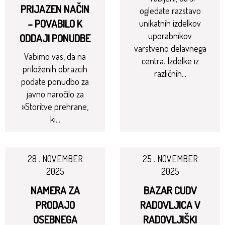
PRIJAZEN NAČIN
ogledate razstavo
– POVABILO K
unikatnih izdelkov
uporabnikov
ODDAJI PONUDBE
varstveno delavnega
Vabimo vas, da na
centra. Izdelke iz
priloženih obrazcih
različnih...
podate ponudbo za
javno naročilo za
»Storitve prehrane,
ki...
28 . NOVEMBER
25 . NOVEMBER
2025
2025
NAMERA ZA
BAZAR CUDV
PRODAJO
RADOVLJICA V
OSEBNEGA
RADOVLJIŠKI