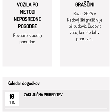
VOZILA PO
GRAŠČINI
METODI
Bazar 2025 v
NEPOSREDNE
Radovljiški graščini je
POGODBE
bil čudovit. Čudovit
zato, ker ste bili v
Povabilo k oddaji
priprave...
ponudbe
Koledar dogodkov
ZAKLJUČNA PRIREDITEV
10
JUN