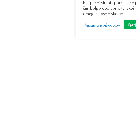
Na spletni strani uporabljamo
čim boljšo uporabniško izkušn
omogočili vse piškotke.
Nastavitve piškotkov
Spre