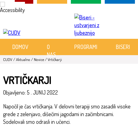
Skoči
na
vsebino
DOMOV
O
PROGRAMI
BISERI
NAS
CUDV
/
Aktualno
/
Novice
/
Vrtičkarji
VRTIČKARJI
Objavljeno:
5 . JUNIJ 2022
Napočil je čas vrtičkanja. V delovni terapiji smo zasadili visoke
grede z zelenjavo, dišečimi jagodami in začimbnicami.
Sodelovali smo odrasli in učenci.