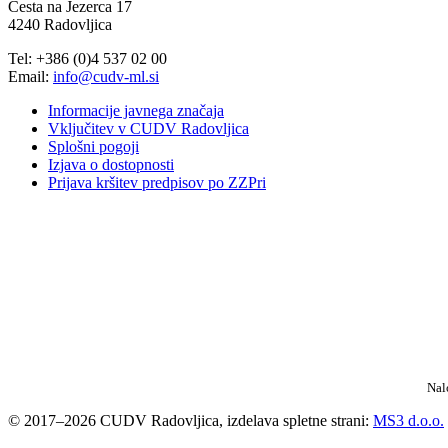
Cesta na Jezerca 17
4240 Radovljica
Tel: +386 (0)4 537 02 00
Email:
info@cudv-ml.si
Informacije javnega značaja
Vključitev v CUDV Radovljica
Splošni pogoji
Izjava o dostopnosti
Prijava kršitev predpisov po ZZPri
Nal
© 2017–2026 CUDV Radovljica, izdelava spletne strani:
MS3 d.o.o.