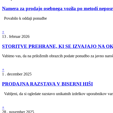
Namera za prodajo osebnega vozila po metodi nepos
Povabilo k oddaji ponudbe
+
13 . februar 2026
STORITVE PREHRANE, KI SE IZVAJAJO NA OKOL
Vabimo vas, da na priloženih obrazcih podate ponudbo za javno naročil
+
1 . december 2025
PRODAJNA RAZSTAVA V BISERNI HIŠI
Vabljeni, da si ogledate razstavo unikatnih izdelkov uporabnikov varst
+
28 . november 2025