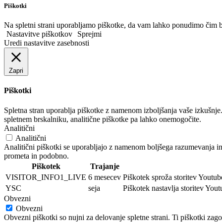
Piškotki
Na spletni strani uporabljamo piškotke, da vam lahko ponudimo čim b
Nastavitve piškotkov
Sprejmi
Uredi nastavitve zasebnosti
Zapri
Piškotki
Spletna stran uporablja piškotke z namenom izboljšanja vaše izkušnje.
spletnem brskalniku, analitične piškotke pa lahko onemogočite.
Analitični
Analitični
Analitični piškotki se uporabljajo z namenom boljšega razumevanja in
prometa in podobno.
Piškotek
Trajanje
VISITOR_INFO1_LIVE
6 mesecev
Piškotek sproža storitev Youtube
YSC
seja
Piškotek nastavlja storitev You
Obvezni
Obvezni
Obvezni piškotki so nujni za delovanje spletne strani. Ti piškotki zag