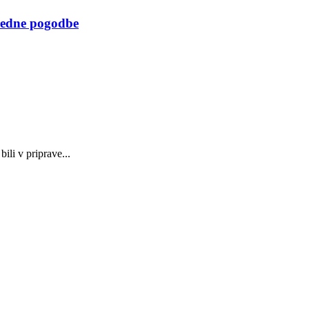
redne pogodbe
ili v priprave...