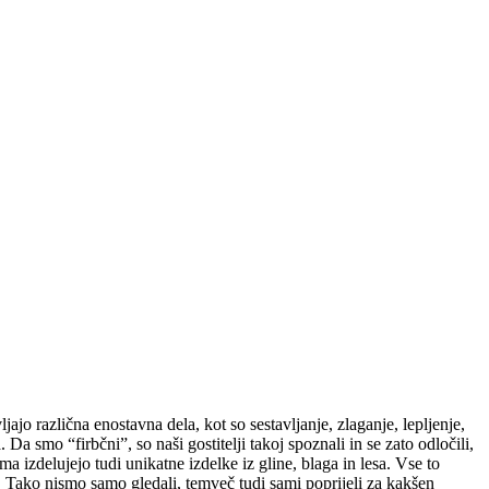
ajo različna enostavna dela, kot so sestavljanje, zlaganje, lepljenje,
 smo “firbčni”, so naši gostitelji takoj spoznali in se zato odločili,
izdelujejo tudi unikatne izdelke iz gline, blaga in lesa. Vse to
ti. Tako nismo samo gledali, temveč tudi sami poprijeli za kakšen