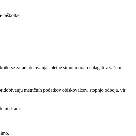
e piškotke.
kotki se zaradi delovanja spletne strani morajo nalagati v vašem
pridobivanju metričnih podatkov obiskovalcev, stopnjo odboja, vir
etni strani.
nimo.