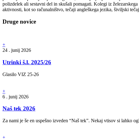
polizdelek ali sestavni del in skušali pomagati. Kolegi iz železarskega m
aktivnosti, kot so računalništvo, tečaji angleškega jezika, šiviljski teča
Druge novice
+
24 . junij 2026
Utrinki š.l. 2025/26
Glasilo VIZ 25-26
+
6 . junij 2026
Naš tek 2026
Za nami je še en uspešno izveden “Naš tek”. Nekaj vtisov si lahko ogl
+