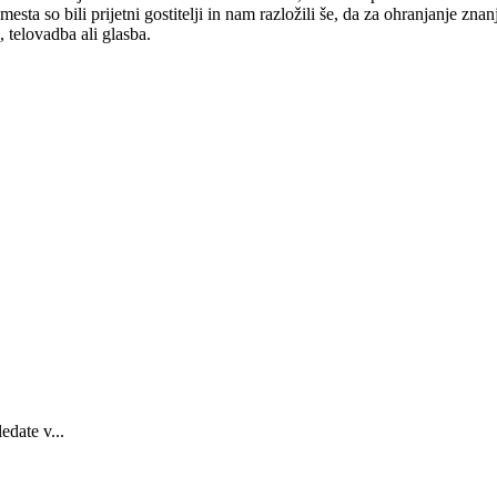
esta so bili prijetni gostitelji in nam razložili še, da za ohranjanje zna
j, telovadba ali glasba.
edate v...