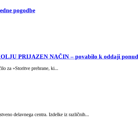
redne pogodbe
JU PRIJAZEN NAČIN – povabilo k oddaji ponud
o za »Storitve prehrane, ki...
veno delavnega centra. Izdelke iz različnih...