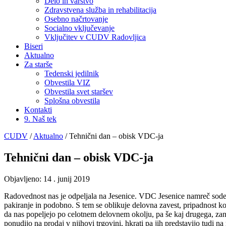
Delo in varstvo
Zdravstvena služba in rehabilitacija
Osebno načrtovanje
Socialno vključevanje
Vključitev v CUDV Radovljica
Biseri
Aktualno
Za starše
Tedenski jedilnik
Obvestila VIZ
Obvestila svet staršev
Splošna obvestila
Kontakti
9. Naš tek
CUDV
/
Aktualno
/
Tehnični dan – obisk VDC-ja
Tehnični dan – obisk VDC-ja
Objavljeno:
14 . junij 2019
Radovednost nas je odpeljala na Jesenice. VDC Jesenice namreč sodeluje 
pakiranje in podobno. S tem se oblikuje delovna zavest, pripadnost kol
da nas popeljejo po celotnem delovnem okolju, pa še kaj drugega, zani
ponudijo na prodaj v njihovi trgovini, hkrati pa jih predstavijo tudi 