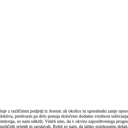
z različnimi podjetji iz Jesenic ali okolice in uporabniki zanje opravlj
ektivu, predvsem pa delo ponuja določeno dodatno vrednost sobivanja. Da
mivega, so nam odkrili. Videli smo, da v okviru zaposlitvenega programa 
na različnih sejmih in razstavah. Rekli so nam, da lahko poizkusimo dela