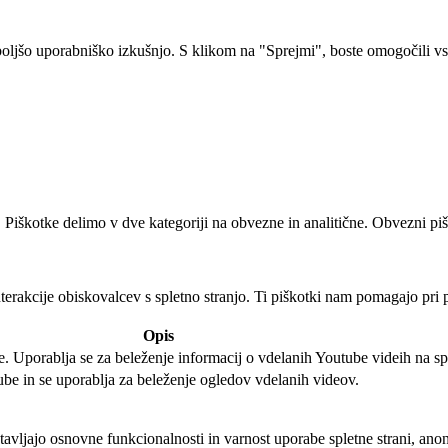
oljšo uporabniško izkušnjo. S klikom na "Sprejmi", boste omogočili vs
 Piškotke delimo v dve kategoriji na obvezne in analitične. Obvezni piš
terakcije obiskovalcev s spletno stranjo. Ti piškotki nam pomagajo pri 
Opis
. Uporablja se za beleženje informacij o vdelanih Youtube videih na spl
tube in se uporablja za beleženje ogledov vdelanih videov.
otavljajo osnovne funkcionalnosti in varnost uporabe spletne strani, ano