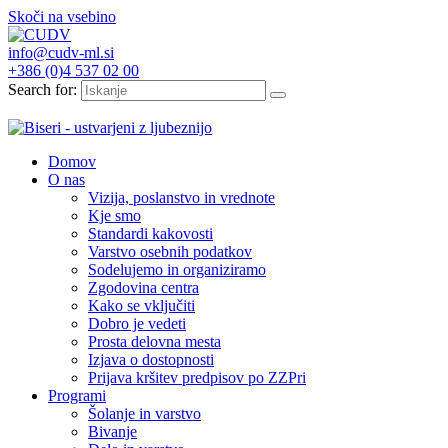
Skoči na vsebino
info@cudv-ml.si
+386 (0)4 537 02 00
Search for:
Domov
O nas
Vizija, poslanstvo in vrednote
Kje smo
Standardi kakovosti
Varstvo osebnih podatkov
Sodelujemo in organiziramo
Zgodovina centra
Kako se vključiti
Dobro je vedeti
Prosta delovna mesta
Izjava o dostopnosti
Prijava kršitev predpisov po ZZPri
Programi
Šolanje in varstvo
Bivanje