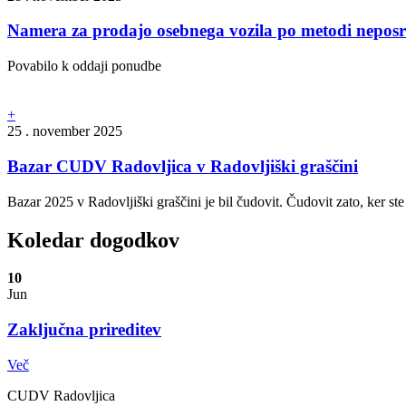
Namera za prodajo osebnega vozila po metodi nepos
Povabilo k oddaji ponudbe
+
25 . november 2025
Bazar CUDV Radovljica v Radovljiški graščini
Bazar 2025 v Radovljiški graščini je bil čudovit. Čudovit zato, ker ste b
Koledar dogodkov
10
Jun
Zaključna prireditev
Več
CUDV Radovljica