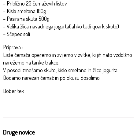
– Približno 20 čemaževih listov
– Kisla smetana 180g
– Pasirana skuta 500g
– Velika žlica navadnega jogurta(lahko tudi quark skuto)
– Sčepec soli
Priprava :
Liste čemaža operemo in zvijemo v zvitke, ki jih nato vzdolžno
narežemo na tanke trakce.
V posodi zmešamo skuto, kislo smetano in žlico jogurta.
Dodamo narezan čemaž in po okusu dosolimo.
Dober tek
Druge novice