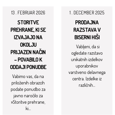
13 . FEBRUAR 2026
1 . DECEMBER 2025
STORITVE
PRODAJNA
PREHRANE, KI SE
RAZSTAVA V
IZVAJAJO NA
BISERNI HIŠI
OKOLJU
Vabljeni, da si
PRIJAZEN NAČIN
ogledate razstavo
– POVABILO K
unikatnih izdelkov
uporabnikov
ODDAJI PONUDBE
varstveno delavnega
Vabimo vas, da na
centra. Izdelke iz
priloženih obrazcih
različnih...
podate ponudbo za
javno naročilo za
»Storitve prehrane,
ki...