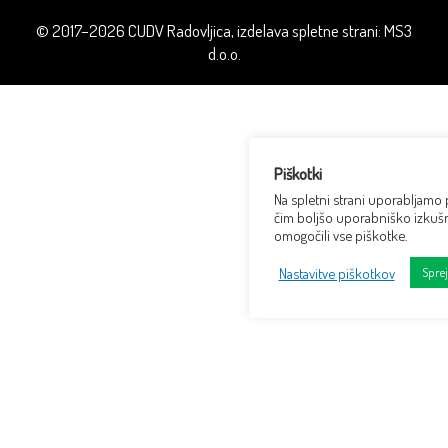
© 2017–2026 CUDV Radovljica, izdelava spletne strani:
MS3
d.o.o.
Piškotki
Na spletni strani uporabljamo
čim boljšo uporabniško izkušn
omogočili vse piškotke.
Nastavitve piškotkov
Spre