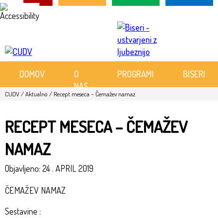
Skoči
na
vsebino
DOMOV
O
PROGRAMI
BISERI
NAS
CUDV
/
Aktualno
/
Recept meseca – Čemažev namaz
RECEPT MESECA – ČEMAŽEV
NAMAZ
Objavljeno:
24 . APRIL 2019
ČEMAŽEV NAMAZ
Sestavine :