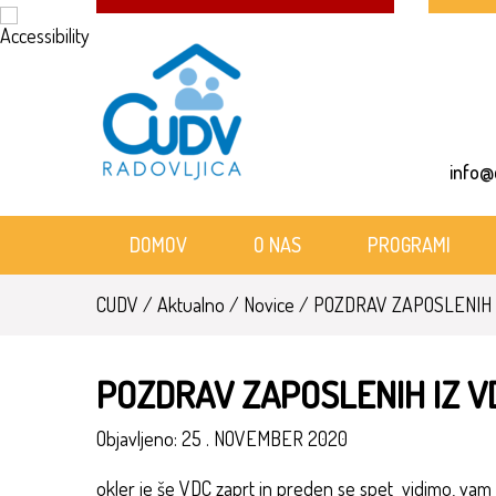
Skip
Skoči
to
na
Content
vsebino
info@
DOMOV
O NAS
PROGRAMI
CUDV
/
Aktualno
/
Novice
/
POZDRAV ZAPOSLENIH 
POZDRAV ZAPOSLENIH IZ 
Objavljeno:
25 . NOVEMBER 2020
okler je še VDC zaprt in preden se spet vidimo, vam p