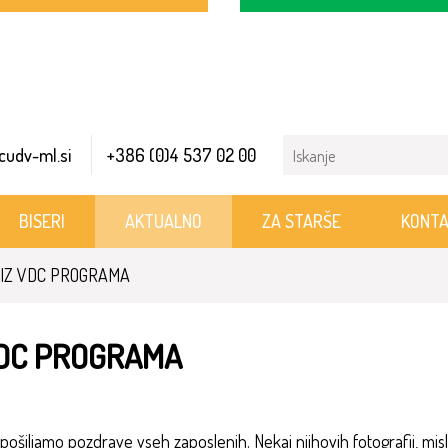
Search
cudv-ml.si
+386 (0)4 537 02 00
for:
BISERI
AKTUALNO
ZA STARŠE
KONTA
IZ VDC PROGRAMA
VDC PROGRAMA
ošiljamo pozdrave vseh zaposlenih. Nekaj njihovih fotografij, misli