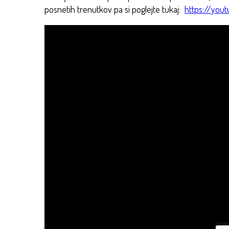
posnetih trenutkov pa si poglejte tukaj:
https://you