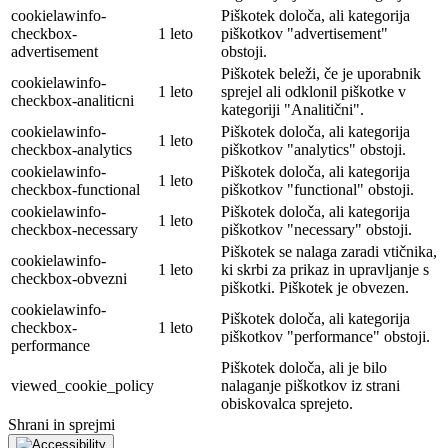
cookielawinfo-
Piškotek določa, ali kategorija
checkbox-
1 leto
piškotkov "advertisement"
advertisement
obstoji.
Piškotek beleži, če je uporabnik
cookielawinfo-
1 leto
sprejel ali odklonil piškotke v
checkbox-analiticni
kategoriji "Analitični".
cookielawinfo-
Piškotek določa, ali kategorija
1 leto
checkbox-analytics
piškotkov "analytics" obstoji.
cookielawinfo-
Piškotek določa, ali kategorija
1 leto
checkbox-functional
piškotkov "functional" obstoji.
cookielawinfo-
Piškotek določa, ali kategorija
1 leto
checkbox-necessary
piškotkov "necessary" obstoji.
Piškotek se nalaga zaradi vtičnika,
cookielawinfo-
1 leto
ki skrbi za prikaz in upravljanje s
checkbox-obvezni
piškotki. Piškotek je obvezen.
cookielawinfo-
Piškotek določa, ali kategorija
checkbox-
1 leto
piškotkov "performance" obstoji.
performance
Piškotek določa, ali je bilo
viewed_cookie_policy
nalaganje piškotkov iz strani
obiskovalca sprejeto.
Shrani in sprejmi