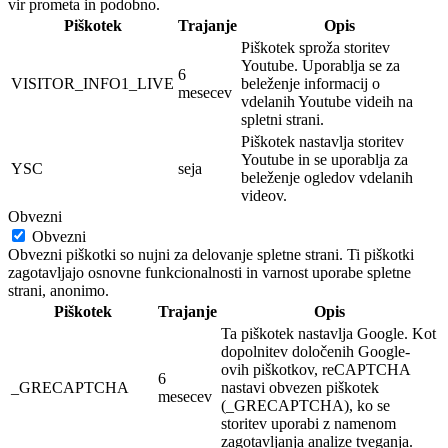
vir prometa in podobno.
Piškotek
Trajanje
Opis
Piškotek sproža storitev
Youtube. Uporablja se za
6
VISITOR_INFO1_LIVE
beleženje informacij o
mesecev
vdelanih Youtube videih na
spletni strani.
Piškotek nastavlja storitev
Youtube in se uporablja za
YSC
seja
beleženje ogledov vdelanih
videov.
Obvezni
Obvezni
Obvezni piškotki so nujni za delovanje spletne strani. Ti piškotki
zagotavljajo osnovne funkcionalnosti in varnost uporabe spletne
strani, anonimo.
Piškotek
Trajanje
Opis
Ta piškotek nastavlja Google. Kot
dopolnitev določenih Google-
ovih piškotkov, reCAPTCHA
6
_GRECAPTCHA
nastavi obvezen piškotek
mesecev
(_GRECAPTCHA), ko se
storitev uporabi z namenom
zagotavljanja analize tveganja.