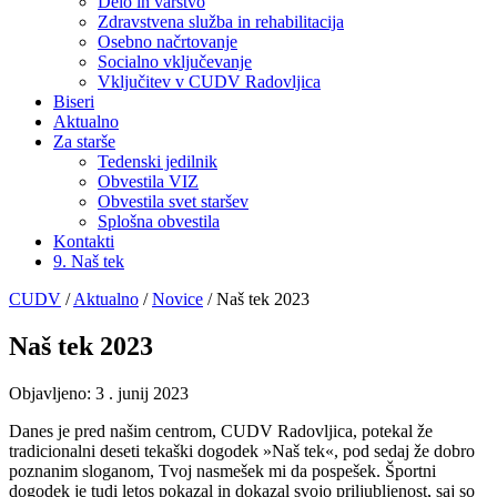
Delo in varstvo
Zdravstvena služba in rehabilitacija
Osebno načrtovanje
Socialno vključevanje
Vključitev v CUDV Radovljica
Biseri
Aktualno
Za starše
Tedenski jedilnik
Obvestila VIZ
Obvestila svet staršev
Splošna obvestila
Kontakti
9. Naš tek
CUDV
/
Aktualno
/
Novice
/
Naš tek 2023
Naš tek 2023
Objavljeno:
3 . junij 2023
Danes je pred našim centrom, CUDV Radovljica, potekal že
tradicionalni deseti tekaški dogodek »Naš tek«, pod sedaj že dobro
poznanim sloganom, Tvoj nasmešek mi da pospešek. Športni
dogodek je tudi letos pokazal in dokazal svojo priljubljenost, saj so