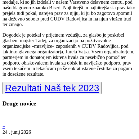
medalje, ki so jih izdelali v našem Varstveno delavnem centru, pod
našo blagovno znamko Biseri. Najhitrejši in najhitrejša sta prav tako
prejela tudi pokal, narejen prav za njiju, ki ju bo zagotovo spomnil
na deževno soboto pred CUDV Radovljica in na njun vložen trud
ter zmago.
Dogodek je potekal v prijetnem vzdušju, za glasbo je poskrbel
glasbeni mojster Tadej, za organizacijo pa požrtvovalne
organizacijske »mravljice« zaposlenih v CUDV Radovljica, pod
taktirko glavnega organizatorja, Jureta Vajsa. Vsem organizatorjem,
partnerjem in donatorjem iskrena hvala za nesebično pomoč ter
podporo, obiskovalcem hvala za obisk in navijaško podporo, prav
vsem tekačem in tekačicam pa še enkrat iskrene čestitke za pogum
in dosežene rezultate.
Rezultati Naš tek 2023
Druge novice
+
24 . junij 2026