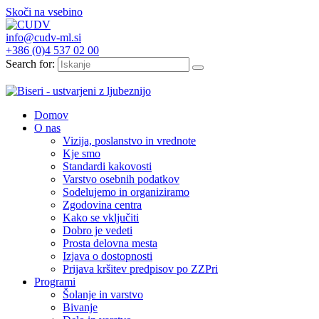
Skoči na vsebino
info@cudv-ml.si
+386 (0)4 537 02 00
Search for:
Domov
O nas
Vizija, poslanstvo in vrednote
Kje smo
Standardi kakovosti
Varstvo osebnih podatkov
Sodelujemo in organiziramo
Zgodovina centra
Kako se vključiti
Dobro je vedeti
Prosta delovna mesta
Izjava o dostopnosti
Prijava kršitev predpisov po ZZPri
Programi
Šolanje in varstvo
Bivanje