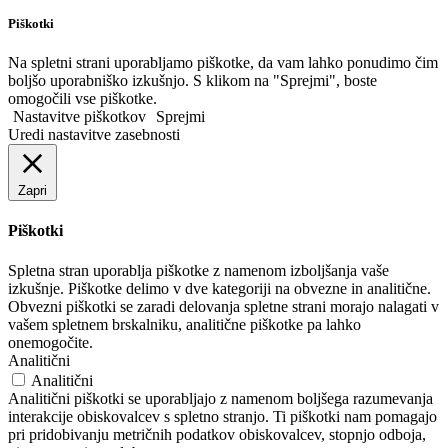
Piškotki
Na spletni strani uporabljamo piškotke, da vam lahko ponudimo čim
boljšo uporabniško izkušnjo. S klikom na "Sprejmi", boste
omogočili vse piškotke.
Nastavitve piškotkov
Sprejmi
Uredi nastavitve zasebnosti
Zapri
Piškotki
Spletna stran uporablja piškotke z namenom izboljšanja vaše
izkušnje. Piškotke delimo v dve kategoriji na obvezne in analitične.
Obvezni piškotki se zaradi delovanja spletne strani morajo nalagati v
vašem spletnem brskalniku, analitične piškotke pa lahko
onemogočite.
Analitični
Analitični
Analitični piškotki se uporabljajo z namenom boljšega razumevanja
interakcije obiskovalcev s spletno stranjo. Ti piškotki nam pomagajo
pri pridobivanju metričnih podatkov obiskovalcev, stopnjo odboja,