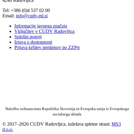
4240 Radovljica
Tel: +386 (0)4 537 02 00
Email:
info@cudv-ml.si
Informacije javnega značaja
Vključitev v CUDV Radovljica
Splošni pogoji
Izjava o dostopnosti
Prijava kršitev predpisov po ZZPri
Naložbo sofinancirata Republika Slovenija in Evropska unija iz Evropskega
socialnega sklada
© 2017–2026 CUDV Radovljica, izdelava spletne strani:
MS3
d.o.o.