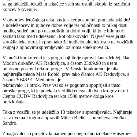
se ga udeležili tekači in tekačice vseh starostnih skupin iz različnih
koncev Slovenije.
V otvoritev letošnjega teka nas je sicer pospremil pomladanski dež,
a udeležencev in njihove dobre volje ter odločnosti to ni kaj dosti
motilo, sodeč tudi po nasmeških in dobri volji, ki jo je bilo moč
zaznati tako med udeleženci, kot obiskovalci. Največ veselja sta
sprožila teka otrok in prav tako že tradicionalni tek oseb na vozičkih,
skupaj z njihovimi spremljevalci oziroma sotekmovalci.
V moški konkurenci je s progo najhitreje opravil Janez Mulej, član
Modrih dirkačev AK Radovljica, s časom 23:09.90 in s tem
ponovno postavil rekord proge . V ženski konkurenci je bila
najhitrejša mlada Maša Robič, prav tako članica AK Radovljica, s
časom 30:48.91. Med otroci je
tekmovalo 11 otrok. Prav vsi so se pogumno spoprijeli s traso
otroške proge, ki je potekala v obliki enega ali dveh krogov okoli
Centra CUDV Radovljica ter kot 1500 metrov dolga kros
preizkušnja.
Teka z vozički se je udeležilo 13 tekačev s spremljevalci. Najhitreje
sta z dvema krogoma opravili Milica Bjelić s spremljevalcem/ko
Sandro.
Zmagovalci so prejeli v ta namen posebej ročno izdelane »biserne«