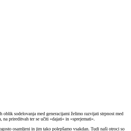
ih oblik sodelovanja med generacijami želimo razvijati strpnost med
, na prireditvah ter se učiti »dajati« in »sprejemati«.
pogosto osamljeni in jim tako polepšamo vsakdan. Tudi naši otroci so