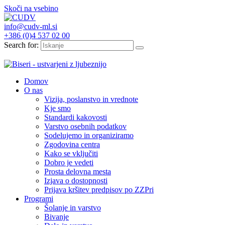
Skoči na vsebino
info@cudv-ml.si
+386 (0)4 537 02 00
Search for:
Domov
O nas
Vizija, poslanstvo in vrednote
Kje smo
Standardi kakovosti
Varstvo osebnih podatkov
Sodelujemo in organiziramo
Zgodovina centra
Kako se vključiti
Dobro je vedeti
Prosta delovna mesta
Izjava o dostopnosti
Prijava kršitev predpisov po ZZPri
Programi
Šolanje in varstvo
Bivanje