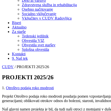
Delo in varstvo
Zdravstvena služba in rehabilitacija
Osebno načrtovanje
Socialno vključevanje
Vključitev v CUDV Radovljica
Biseri
Aktualno
Za starše
Tedenski jedilnik
Obvestila VIZ
Obvestila svet staršev
Splošna obvestila
Kontakti
9. Naš tek
CUDV
/
PROJEKTI 2025/26
PROJEKTI 2025/26
1.
Otroštvo podaja roko modrosti
Projekt Otroštvo podaja roko modrosti poudarja pomen vzpostavljanja p
generacijami; oblikovati otrokov odnos do bolezni, starosti, invalidnosti
Naš glavni namen projekta je bil, da tudi naši otroci z motnjami v du