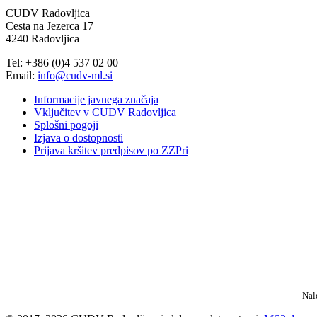
CUDV Radovljica
Cesta na Jezerca 17
4240 Radovljica
Tel: +386 (0)4 537 02 00
Email:
info@cudv-ml.si
Informacije javnega značaja
Vključitev v CUDV Radovljica
Splošni pogoji
Izjava o dostopnosti
Prijava kršitev predpisov po ZZPri
Nal