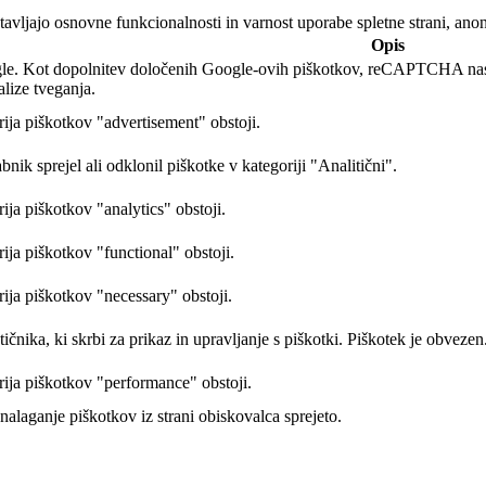
otavljajo osnovne funkcionalnosti in varnost uporabe spletne strani, ano
Opis
ogle. Kot dopolnitev določenih Google-ovih piškotkov, reCAPTCHA n
lize tveganja.
rija piškotkov "advertisement" obstoji.
bnik sprejel ali odklonil piškotke v kategoriji "Analitični".
rija piškotkov "analytics" obstoji.
rija piškotkov "functional" obstoji.
rija piškotkov "necessary" obstoji.
tičnika, ki skrbi za prikaz in upravljanje s piškotki. Piškotek je obvezen
rija piškotkov "performance" obstoji.
 nalaganje piškotkov iz strani obiskovalca sprejeto.