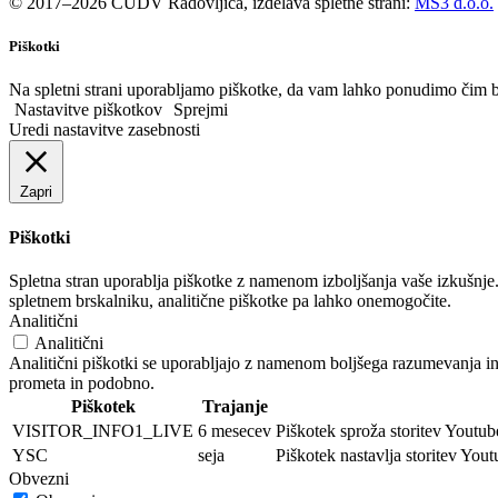
© 2017–2026 CUDV Radovljica, izdelava spletne strani:
MS3 d.o.o.
Piškotki
Na spletni strani uporabljamo piškotke, da vam lahko ponudimo čim b
Nastavitve piškotkov
Sprejmi
Uredi nastavitve zasebnosti
Zapri
Piškotki
Spletna stran uporablja piškotke z namenom izboljšanja vaše izkušnje.
spletnem brskalniku, analitične piškotke pa lahko onemogočite.
Analitični
Analitični
Analitični piškotki se uporabljajo z namenom boljšega razumevanja in
prometa in podobno.
Piškotek
Trajanje
VISITOR_INFO1_LIVE
6 mesecev
Piškotek sproža storitev Youtube
YSC
seja
Piškotek nastavlja storitev You
Obvezni