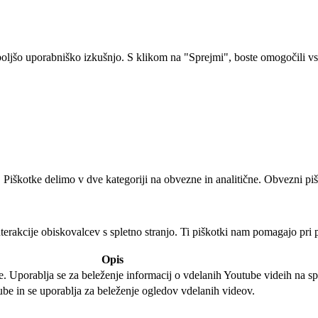
oljšo uporabniško izkušnjo. S klikom na "Sprejmi", boste omogočili vs
 Piškotke delimo v dve kategoriji na obvezne in analitične. Obvezni piš
terakcije obiskovalcev s spletno stranjo. Ti piškotki nam pomagajo pri 
Opis
. Uporablja se za beleženje informacij o vdelanih Youtube videih na spl
tube in se uporablja za beleženje ogledov vdelanih videov.