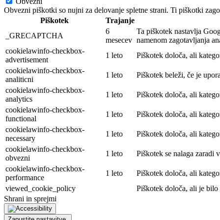
Obvezni
Obvezni piškotki so nujni za delovanje spletne strani. Ti piškotki zag
Piškotek
Trajanje
6
Ta piškotek nastavlja Go
_GRECAPTCHA
mesecev
namenom zagotavljanja ana
cookielawinfo-checkbox-
1 leto
Piškotek določa, ali katego
advertisement
cookielawinfo-checkbox-
1 leto
Piškotek beleži, če je upora
analiticni
cookielawinfo-checkbox-
1 leto
Piškotek določa, ali katego
analytics
cookielawinfo-checkbox-
1 leto
Piškotek določa, ali katego
functional
cookielawinfo-checkbox-
1 leto
Piškotek določa, ali katego
necessary
cookielawinfo-checkbox-
1 leto
Piškotek se nalaga zaradi v
obvezni
cookielawinfo-checkbox-
1 leto
Piškotek določa, ali katego
performance
viewed_cookie_policy
Piškotek določa, ali je bilo
Shrani in sprejmi
Zapustite nastavitve.