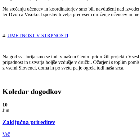
Na srečanju učencev in koordinatorjev smo bili navdušeni nad izvedeni
ter Dvorca Visoko. Izpostaviti velja predvsem druženje učencev in me
4.
UMETNOST V STRPNOSTI
Na god sv. Jurija smo se tudi v našem Centru pridružili projektu Vsesl
pripadnost in ustvarja boljše vzdušje v družbi. Ožarjeni s toplim po
z vsemi Slovenci, doma in po svetu pa je ogrela tudi naša srca.
Koledar dogodkov
10
Jun
Zaključna prireditev
Več