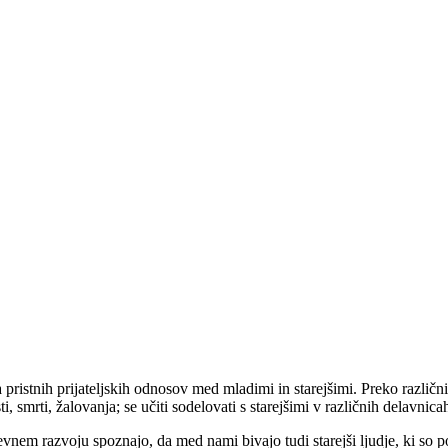
ristnih prijateljskih odnosov med mladimi in starejšimi. Preko različn
, smrti, žalovanja; se učiti sodelovati s starejšimi v različnih delavnicah
ševnem razvoju spoznajo, da med nami bivajo tudi starejši ljudje, ki so 