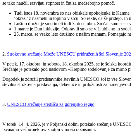
se tako naučili razvijati strpnost in čut za medsebojno pomoč.
Tudi letos 18. novembra so nas obiskale upokojenke iz Kamne Go
‘okrasi’ z nasmehi in toplino v srcu. So rekle, da še pridejo. In
Luštno druženje smo imeli tudi 3. decembra. Srečali smo se s svoj
1.marec je Dan inkluzije. Odpravili smo se v Ljubljano in sode
25. marca, se vsako leto družimo z našim mamam. Pomagajo nam
2.
Strokovno srečanje Mreže UNESCU pridruženih šol Slovenije 20
V petek, 17. oktobra, in soboto, 18. oktobra 2025, se je šolska koor
Srečanje je potekalo pod naslovom »Krepimo sodelovanje za mirno pr
Dogodek je združil predstavnike številnih UNESCO šol iz vse Sloveni
številna strokovna predavanja, delavnice in priložnosti za izmenjavo d
3.
UNESCO srečanje središča za gorenjsko regijo
V torek, 14. 4. 2026, je v Poljanski dolini potekalo srečanje UNESCO 
izvajamo več projektov, znotraj v mreži razpisanih.