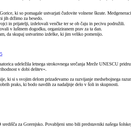
rice, ki so pomagale ustvarjati čudovite volnene škrate. Medgeneracijs
 mi jih držimo za besedo.
ci in prijatelji, izdelovali venčke ter se ob čaju in pecivu podružili.
lovali v luštnem dogodku, organiziranem prav za ta dan.
, da skupaj ustvarimo izdelke, ki jim veliko pomenijo.
25
dinatorica udeležila letnega strokovnega srečanja Mreže UNESCU pridru
ihodnost v dobi delitev«.
je, ki si s svojim delom prizadevamo za razvijanje medsebojnega razum
obrih praks, ki bodo navdih za nadaljnje delo v šoli in skupnosti.
središča za Gorenjsko. Povabljeni smo bili predstavniki našega šolskeg